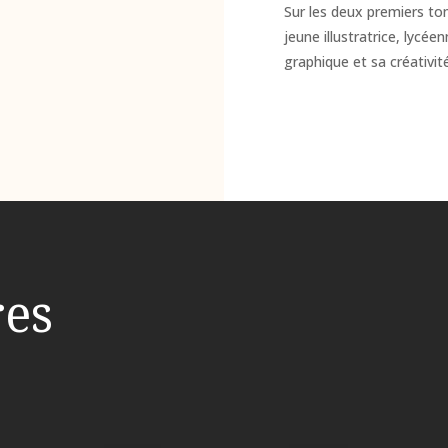
Sur les deux premiers tom
jeune illustratrice, lycé
graphique et sa créativit
res