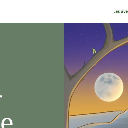
Les ave
-
ne